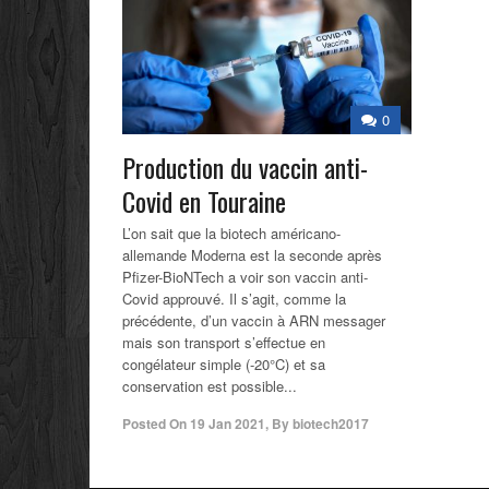
0
Production du vaccin anti-
Covid en Touraine
L’on sait que la biotech américano-
allemande Moderna est la seconde après
Pfizer-BioNTech a voir son vaccin anti-
Covid approuvé. Il s’agit, comme la
précédente, d’un vaccin à ARN messager
mais son transport s’effectue en
congélateur simple (-20°C) et sa
conservation est possible...
Posted On
19 Jan 2021
,
By
biotech2017